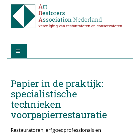
HOME
Papier in de praktijk:
ABOUT A.R.A.
specialistische
THE RESTORERS
technieken
MEMBERSHIP
voorpapierrestauratie
FIND A RESTORER
Restauratoren, erfgoedprofessionals en