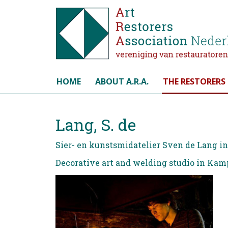
Select your language
HOME
ABOUT A.R.A.
THE RESTORERS
Lang, S. de
Sier- en kunstsmidatelier Sven de Lang 
Decorative art and welding studio in Ka