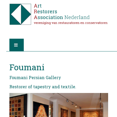
HOME
Foumani
ABOUT A.R.A.
Foumani Persian Gallery
THE RESTORERS
Restorer of tapestry and textile.
MEMBERSHIP
FIND A RESTORER