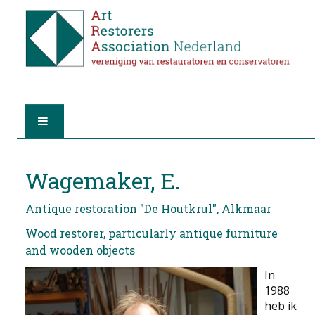
HOME
Wagemaker, E.
ABOUT A.R.A.
Antique restoration "De Houtkrul", Alkmaar
THE RESTORERS
Wood restorer, particularly antique furniture
and wooden objects
MEMBERSHIP
In
1988
FIND A RESTORER
heb ik