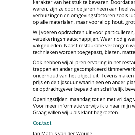
karakter van het stuk te bewaren. Doordat 
waren, zijn ze door de jaren heen aan heel w
verhuizingen en omgevingsfactoren zoals lu
op alle materialen, maar vooral op hout, gro
Wij voeren opdrachten uit voor particulieren,
verzekeringsmaatschappijen. Waar nodig wer
vakgebieden. Naast restauratie verzorgen wij
technieken worden toegepast), biezen, matt
Ook hebben wij al jaren ervaring in het rest
trappen en ander gecompliceerd timmerwerk. 
onderhoud van het object uit. Tevens make
prijs en de tijdsduur waarin een en ander plaa
de opdrachtgever bepaald en schriftelijk beve
Openingstijden: maandag tot en met vrijdag va
Voor meer informatie verwijs ik u naar mijn w
Graag willen wij u als klant begroeten.
Contact
Jan Mattijs van der Woude