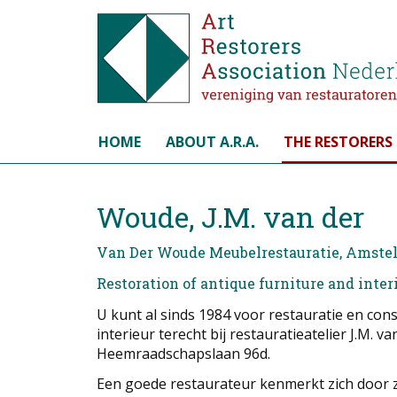
Select your language
HOME
ABOUT A.R.A.
THE RESTORERS
Woude, J.M. van der
Van Der Woude Meubelrestauratie, Amste
Restoration of antique furniture and interi
U kunt al sinds 1984 voor restauratie en co
interieur terecht bij restauratieatelier J.M.
Heemraadschapslaan 96d.
Een goede restaurateur kenmerkt zich door zij