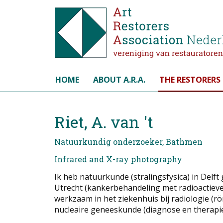
Select your language
HOME
ABOUT A.R.A.
THE RESTORERS
Riet, A. van 't
Natuurkundig onderzoeker, Bathmen
Infrared and X-ray photography
Ik heb natuurkunde (stralingsfysica) in Delft
Utrecht (kankerbehandeling met radioactieve 
werkzaam in het ziekenhuis bij radiologie (rö
nucleaire geneeskunde (diagnose en therapie