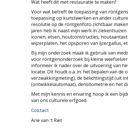
Wat heeft dit met restauratie te maken?
Voor wat betreft de toepassing van röntgenstr
toepassing op kunstwerken en ander culturee
resolutie op de röntgenfoto zichtbaar maken 
jaren heb ik naast mijn werk in ziekenhuiz
iconen, etsen, houtconstructies, houtaantasti
wijzerplaten, het opsporen van ijzergallus, et
Bij mijn onderzoek maak ik gebruik van medis
voor röntgenonderzoek bij kleine weefselvers
informeer ik nader over de uitvoering van het
locatie. Dit houdt o.a. in: het bepalen van de 
verzwakkingmeting), de belichtingstijd (uit i
(ontwikkelautomaat), densitometrie en het di
Met mijn kennis en ervaring hoop ik een bij
van ons culturele erfgoed.
Contact
Arie van 't Riet