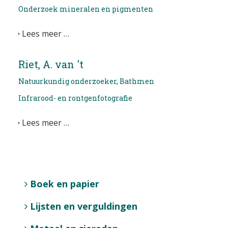
Onderzoek mineralen en pigmenten
EDUCATIE
Lees meer …
NIEUWS
CONTACT
Riet, A. van 't
Natuurkundig onderzoeker, Bathmen
Selecteer de taal
Infrarood- en rontgenfotografie
Lees meer …
Boek en papier
Lijsten en verguldingen