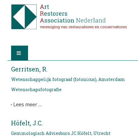
HOME
Gerritsen, R.
Wetenschappelijk fotograaf (fotonicus), Amsterdam
OVER A.R.A.
Wetenschapsfotografie
DE RESTAURATOREN
Lees meer …
LID WORDEN
Höfelt, J.C.
VIND EEN RESTAURATOR
Gemmologisch Adviesburo JC Höfelt, Utrecht