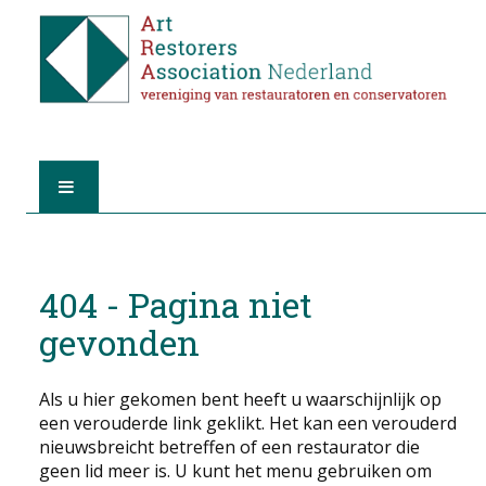
HOME
404 - Pagina niet
OVER A.R.A.
gevonden
DE RESTAURATOREN
Als u hier gekomen bent heeft u waarschijnlijk op
LID WORDEN
een verouderde link geklikt. Het kan een verouderd
nieuwsbreicht betreffen of een restaurator die
VIND EEN RESTAURATOR
geen lid meer is. U kunt het menu gebruiken om