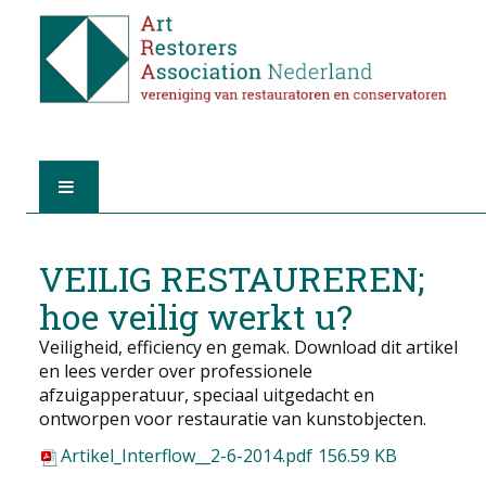
HOME
VEILIG RESTAUREREN;
OVER A.R.A.
hoe veilig werkt u?
Veiligheid, efficiency en gemak. Download dit artikel
DE RESTAURATOREN
en lees verder over professionele
afzuigapperatuur, speciaal uitgedacht en
LID WORDEN
ontworpen voor restauratie van kunstobjecten.
Artikel_Interflow__2-6-2014.pdf
VIND EEN RESTAURATOR
156.59 KB