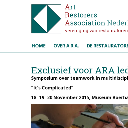
Selecteer de taal
HOME
OVER A.R.A.
DE RESTAURATOR
Exclusief voor ARA le
Symposium over teamwork in multidiscipl
"It's Complicated"
18 -19 -20 November 2015, Museum Boerha