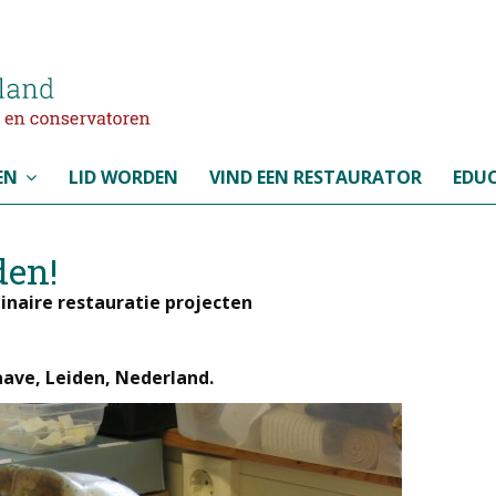
EN
LID WORDEN
VIND EEN RESTAURATOR
EDUC
den!
inaire
restauratie projecten
ave, Leiden, Nederland.