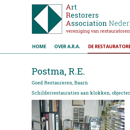
Selecteer de taal
HOME
OVER A.R.A.
DE RESTAURATOR
Postma, R.E.
Goed Restaureren, Baarn
Schilderrestauraties aan klokken, objecte