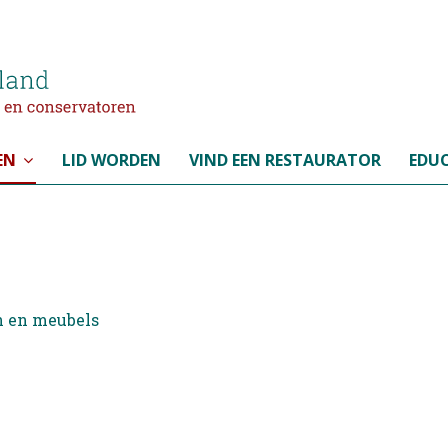
EN
LID WORDEN
VIND EEN RESTAURATOR
EDUC
n en meubels