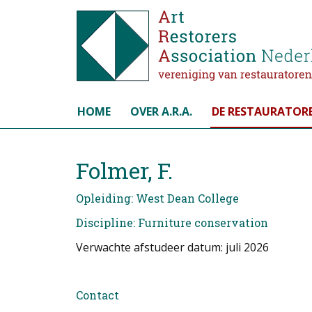
Selecteer de taal
HOME
OVER A.R.A.
DE RESTAURATOR
Folmer, F.
Opleiding: West Dean College
Discipline: Furniture conservation
Verwachte afstudeer datum: juli 2026
Contact