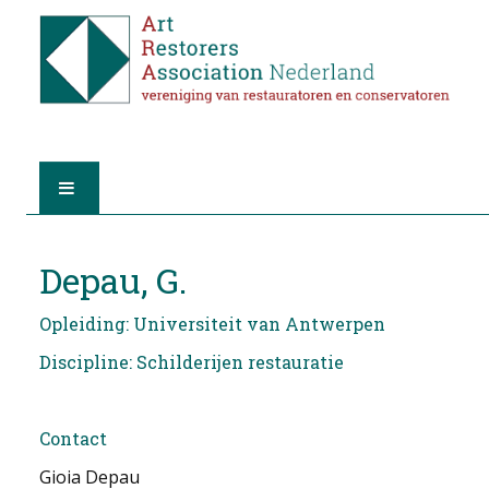
HOME
Depau, G.
OVER A.R.A.
Opleiding: Universiteit van Antwerpen
DE RESTAURATOREN
Discipline: Schilderijen restauratie
LID WORDEN
Contact
VIND EEN RESTAURATOR
Gioia Depau