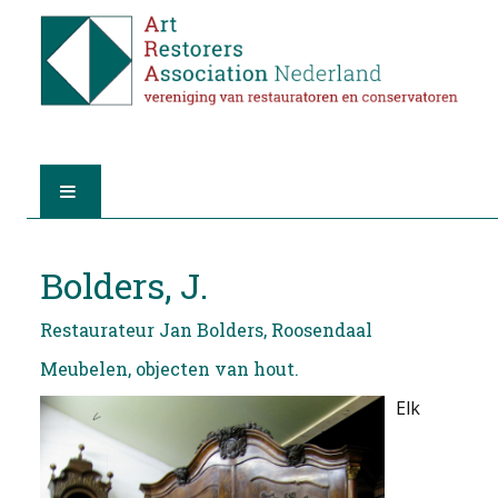
HOME
Bolders, J.
OVER A.R.A.
Restaurateur Jan Bolders, Roosendaal
DE RESTAURATOREN
Meubelen, objecten van hout.
Elk
LID WORDEN
VIND EEN RESTAURATOR