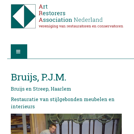
HOME
Bruijs, P.J.M.
OVER A.R.A.
Bruijs en Streep, Haarlem
DE RESTAURATOREN
Restauratie van stijlgebonden meubelen en
interieurs
LID WORDEN
VIND EEN RESTAURATOR