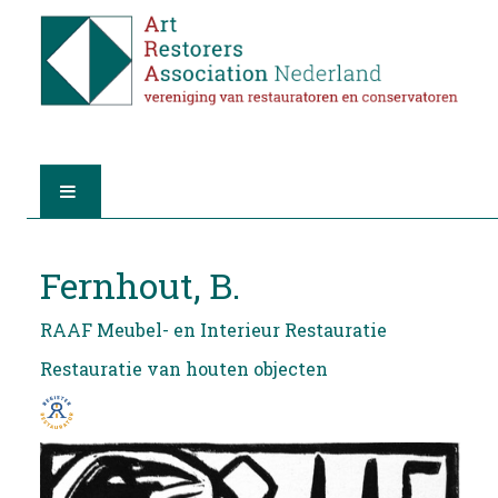
HOME
Fernhout, B.
OVER A.R.A.
RAAF Meubel- en Interieur Restauratie
DE RESTAURATOREN
Restauratie van houten objecten
LID WORDEN
VIND EEN RESTAURATOR