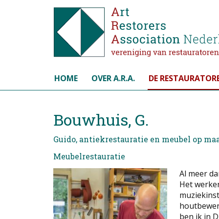
Selecteer de taal
HOME
OVER A.R.A.
DE RESTAURATOR
Bouwhuis, G.
Guido, antiekrestauratie en meubel op maa
Meubelrestauratie
Al meer da
Het werken
muziekins
houtbewerk
ben ik in D