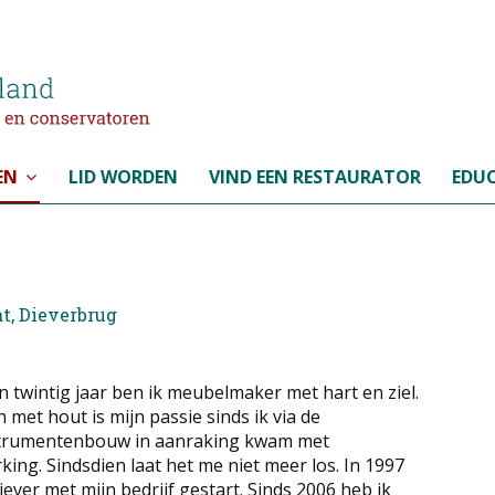
EN
LID WORDEN
VIND EEN RESTAURATOR
EDUC
t, Dieverbrug
n twintig jaar ben ik meubelmaker met hart en ziel.
 met hout is mijn passie sinds ik via de
trumentenbouw in aanraking kwam met
ing. Sindsdien laat het me niet meer los. In 1997
iever met mijn bedrijf gestart. Sinds 2006 heb ik