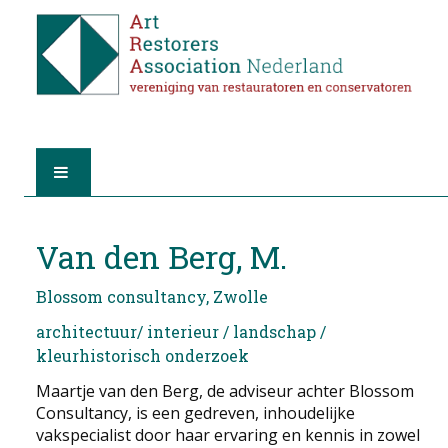
HOME
Van den Berg, M.
OVER A.R.A.
Blossom consultancy, Zwolle
DE RESTAURATOREN
architectuur/ interieur / landschap /
kleurhistorisch onderzoek
LID WORDEN
Maartje van den Berg, de adviseur achter Blossom
Consultancy, is een gedreven, inhoudelijke
VIND EEN RESTAURATOR
vakspecialist door haar ervaring en kennis in zowel