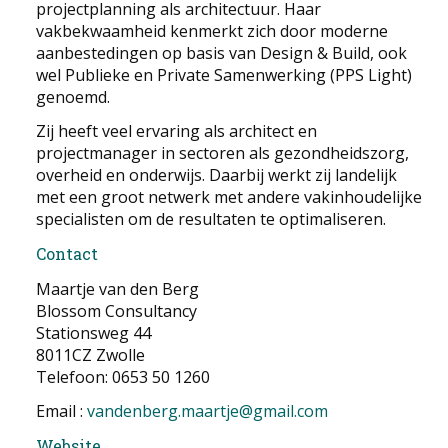
projectplanning als architectuur. Haar
EDUCATIE
vakbekwaamheid kenmerkt zich door moderne
aanbestedingen op basis van Design & Build, ook
NIEUWS
wel Publieke en Private Samenwerking (PPS Light)
genoemd.
CONTACT
Zij heeft veel ervaring als architect en
projectmanager in sectoren als gezondheidszorg,
overheid en onderwijs. Daarbij werkt zij landelijk
Selecteer de taal
met een groot netwerk met andere vakinhoudelijke
specialisten om de resultaten te optimaliseren.
Contact
Maartje van den Berg
Blossom Consultancy
Stationsweg 44
8011CZ Zwolle
Telefoon: 0653 50 1260
Email :
vandenberg.maartje@gmail.com
Website