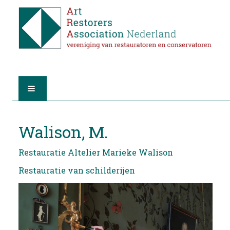
HOME
Walison, M.
OVER A.R.A.
Restauratie Altelier Marieke Walison
DE RESTAURATOREN
Restauratie van schilderijen
LID WORDEN
VIND EEN RESTAURATOR