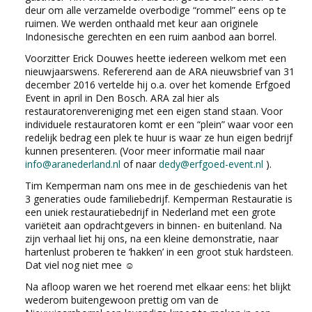
deur om alle verzamelde overbodige “rommel” eens op te
ruimen. We werden onthaald met keur aan originele
Indonesische gerechten en een ruim aanbod aan borrel.
Voorzitter Erick Douwes heette iedereen welkom met een
nieuwjaarswens. Refererend aan de ARA nieuwsbrief van 31
december 2016 vertelde hij o.a. over het komende Erfgoed
Event in april in Den Bosch. ARA zal hier als
restauratorenvereniging met een eigen stand staan. Voor
individuele restauratoren komt er een “plein” waar voor een
redelijk bedrag een plek te huur is waar ze hun eigen bedrijf
kunnen presenteren. (Voor meer informatie mail naar
info@aranederland.nl
of naar
dedy@erfgoed-event.nl
).
Tim Kemperman nam ons mee in de geschiedenis van het
3 generaties oude familiebedrijf. Kemperman Restauratie is
een uniek restauratiebedrijf in Nederland met een grote
variëteit aan opdrachtgevers in binnen- en buitenland. Na
zijn verhaal liet hij ons, na een kleine demonstratie, naar
hartenlust proberen te ‘hakken’ in een groot stuk hardsteen.
Dat viel nog niet mee ☺
Na afloop waren we het roerend met elkaar eens: het blijkt
wederom buitengewoon prettig om van de