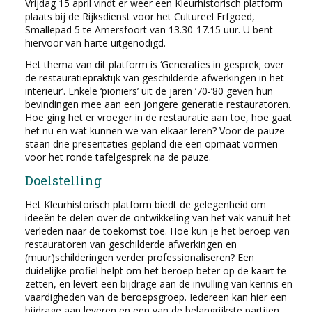
Vrijdag 15 april vindt er weer een Kleurhistorisch platform
plaats bij de Rijksdienst voor het Cultureel Erfgoed,
Smallepad 5 te Amersfoort van 13.30-17.15 uur. U bent
hiervoor van harte uitgenodigd.
Het thema van dit platform is ‘Generaties in gesprek; over
de restauratiepraktijk van geschilderde afwerkingen in het
interieur’. Enkele ‘pioniers’ uit de jaren ’70-’80 geven hun
bevindingen mee aan een jongere generatie restauratoren.
Hoe ging het er vroeger in de restauratie aan toe, hoe gaat
het nu en wat kunnen we van elkaar leren? Voor de pauze
staan drie presentaties gepland die een opmaat vormen
voor het ronde tafelgesprek na de pauze.
Doelstelling
Het Kleurhistorisch platform biedt de gelegenheid om
ideeën te delen over de ontwikkeling van het vak vanuit het
verleden naar de toekomst toe. Hoe kun je het beroep van
restauratoren van geschilderde afwerkingen en
(muur)schilderingen verder professionaliseren? Een
duidelijke profiel helpt om het beroep beter op de kaart te
zetten, en levert een bijdrage aan de invulling van kennis en
vaardigheden van de beroepsgroep. Iedereen kan hier een
bijdrage aan leveren en een van de belangrijkste partijen