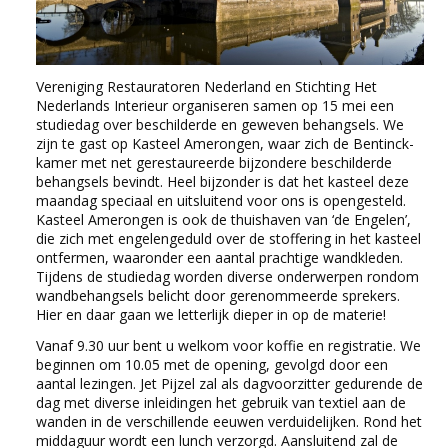
Vereniging Restauratoren Nederland en Stichting Het
Nederlands Interieur organiseren samen op 15 mei een
studiedag over beschilderde en geweven behangsels. We
zijn te gast op Kasteel Amerongen, waar zich de Bentinck-
kamer met net gerestaureerde bijzondere beschilderde
behangsels bevindt. Heel bijzonder is dat het kasteel deze
maandag speciaal en uitsluitend voor ons is opengesteld.
Kasteel Amerongen is ook de thuishaven van ‘de Engelen’,
die zich met engelengeduld over de stoffering in het kasteel
ontfermen, waaronder een aantal prachtige wandkleden.
Tijdens de studiedag worden diverse onderwerpen rondom
wandbehangsels belicht door gerenommeerde sprekers.
Hier en daar gaan we letterlijk dieper in op de materie!
Vanaf 9.30 uur bent u welkom voor koffie en registratie. We
beginnen om 10.05 met de opening, gevolgd door een
aantal lezingen. Jet Pijzel zal als dagvoorzitter gedurende de
dag met diverse inleidingen het gebruik van textiel aan de
wanden in de verschillende eeuwen verduidelijken. Rond het
middaguur wordt een lunch verzorgd. Aansluitend zal de