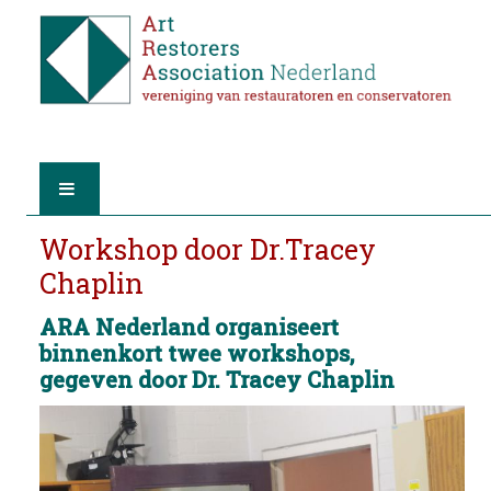
HOME
Workshop door Dr.Tracey
Chaplin
OVER A.R.A.
ARA Nederland organiseert
binnenkort twee workshops,
DE RESTAURATOREN
gegeven door Dr. Tracey Chaplin
LID WORDEN
VIND EEN RESTAURATOR