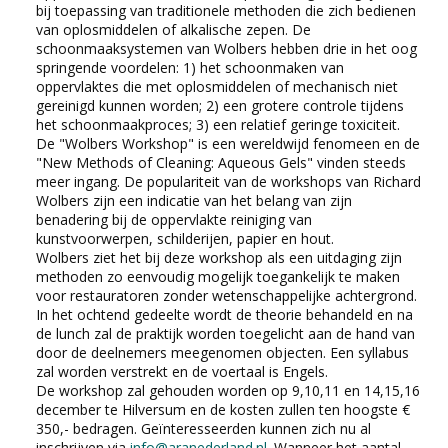
bij toepassing van traditionele methoden die zich bedienen
van oplosmiddelen of alkalische zepen. De
schoonmaaksystemen van Wolbers hebben drie in het oog
springende voordelen: 1) het schoonmaken van
oppervlaktes die met oplosmiddelen of mechanisch niet
gereinigd kunnen worden; 2) een grotere controle tijdens
het schoonmaakproces; 3) een relatief geringe toxiciteit.
De "Wolbers Workshop" is een wereldwijd fenomeen en de
"New Methods of Cleaning: Aqueous Gels" vinden steeds
meer ingang. De populariteit van de workshops van Richard
Wolbers zijn een indicatie van het belang van zijn
benadering bij de oppervlakte reiniging van
kunstvoorwerpen, schilderijen, papier en hout.
Wolbers ziet het bij deze workshop als een uitdaging zijn
methoden zo eenvoudig mogelijk toegankelijk te maken
voor restauratoren zonder wetenschappelijke achtergrond.
In het ochtend gedeelte wordt de theorie behandeld en na
de lunch zal de praktijk worden toegelicht aan de hand van
door de deelnemers meegenomen objecten. Een syllabus
zal worden verstrekt en de voertaal is Engels.
De workshop zal gehouden worden op 9,10,11 en 14,15,16
december te Hilversum en de kosten zullen ten hoogste €
350,- bedragen. Geïnteresseerden kunnen zich nu al
inschrijven via
info@aranederland.nl
. Wanneer het aantal