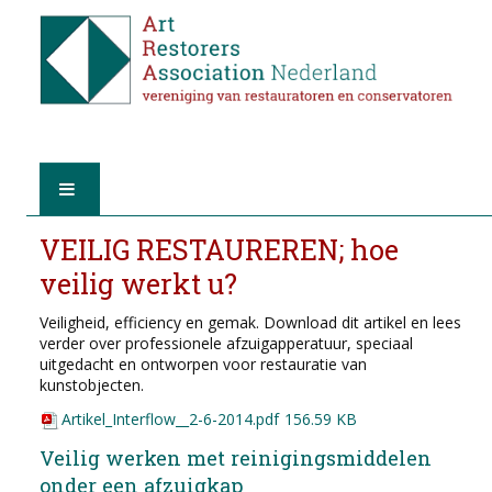
HOME
VEILIG RESTAUREREN; hoe
veilig werkt u?
OVER A.R.A.
Veiligheid, efficiency en gemak. Download dit artikel en lees
verder over professionele afzuigapperatuur, speciaal
DE RESTAURATOREN
uitgedacht en ontworpen voor restauratie van
kunstobjecten.
LID WORDEN
Artikel_Interflow__2-6-2014.pdf
156.59 KB
Veilig werken met reinigingsmiddelen
VIND EEN RESTAURATOR
onder een afzuigkap