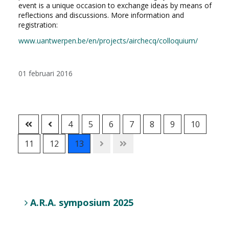
event is a unique occasion to exchange ideas by means of
reflections and discussions. More information and
registration:
www.uantwerpen.be/en/projects/airchecq/colloquium/
01 februari 2016
4
5
6
7
8
9
10
11
12
13
A.R.A. symposium 2025