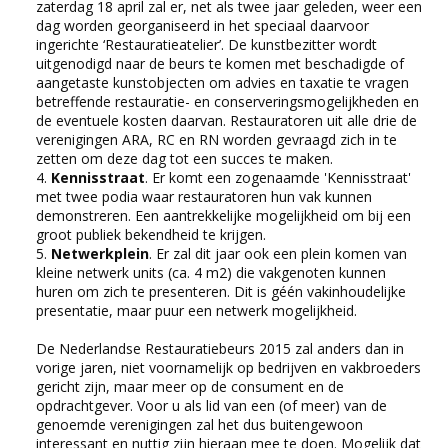
zaterdag 18 april zal er, net als twee jaar geleden, weer een
dag worden georganiseerd in het speciaal daarvoor
ingerichte ‘Restauratieatelier’. De kunstbezitter wordt
uitgenodigd naar de beurs te komen met beschadigde of
aangetaste kunstobjecten om advies en taxatie te vragen
betreffende restauratie- en conserveringsmogelijkheden en
de eventuele kosten daarvan. Restauratoren uit alle drie de
verenigingen ARA, RC en RN worden gevraagd zich in te
zetten om deze dag tot een succes te maken.
4.
Kennisstraat
. Er komt een zogenaamde 'Kennisstraat'
met twee podia waar restauratoren hun vak kunnen
demonstreren. Een aantrekkelijke mogelijkheid om bij een
groot publiek bekendheid te krijgen.
5.
Netwerkplein
. Er zal dit jaar ook een plein komen van
kleine netwerk units (ca. 4 m2) die vakgenoten kunnen
huren om zich te presenteren. Dit is géén vakinhoudelijke
presentatie, maar puur een netwerk mogelijkheid.
De Nederlandse Restauratiebeurs 2015 zal anders dan in
vorige jaren, niet voornamelijk op bedrijven en vakbroeders
gericht zijn, maar meer op de consument en de
opdrachtgever. Voor u als lid van een (of meer) van de
genoemde verenigingen zal het dus buitengewoon
interessant en nuttig zijn hieraan mee te doen. Mogelijk dat