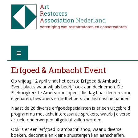
HOME
Erfgoed & Ambacht Event
Op vrijdag 12 april vindt het eerste Erfgoed & Ambacht
OVER A.R.A.
Event plaats waar wij als bedrijf ook aan deelnemen. De
Elleboogkerk te Amersfoort opent die dag haar deuren voor
DE RESTAURATOREN
eigenaren, bewoners en liefhebbers van historische panden.
Naast de 26 diverse erfgoedspecialisten is er een uitgebreid
LID WORDEN
programma met acht interessante sprekers, waarbij diverse
actuele onderwerpen uitgelicht zullen worden.
VIND EEN RESTAURATOR
Ook is er een ‘erfgoed & ambacht’ shop, waar u diverse
boeken, decoratie en kleine snuisterijen kan aanschaffen.