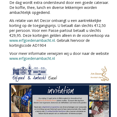
De dag wordt extra ondersteund door een goede cateraar.
EDUCATIE
De koffie, thee, lunch en diverse lekkernijen worden
ambachtelijk opgediend.
NIEUWS
Als relatie van Art Decor ontvangt u een aantrekkelijke
korting op de toegangsprijs. U betaalt dan slechts €12,50
per persoon. Voor een Passe-partout betaalt u slechts
CONTACT
€29,95. Deze kortingen gelden alleen in de voorverkoop via
www.erfgoedenambacht.nl
. Gebruik hiervoor de
kortingscode AD1904
Selecteer de taal
Voor meer informatie verwijzen wij u door naar de website
www.erfgoedenambacht.nl