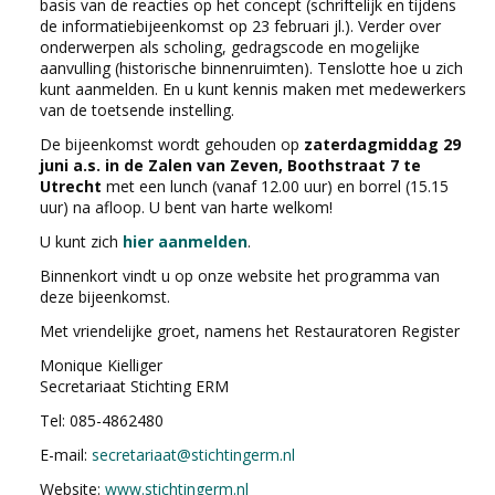
basis van de reacties op het concept (schriftelijk en tijdens
de informatiebijeenkomst op 23 februari jl.). Verder over
onderwerpen als scholing, gedragscode en mogelijke
aanvulling (historische binnenruimten). Tenslotte hoe u zich
kunt aanmelden. En u kunt kennis maken met medewerkers
van de toetsende instelling.
De bijeenkomst wordt gehouden op
zaterdagmiddag 29
juni a.s. in de Zalen van Zeven, Boothstraat 7 te
Utrecht
met een lunch (vanaf 12.00 uur) en borrel (15.15
uur) na afloop. U bent van harte welkom!
U kunt zich
hier aanmelden
.
Binnenkort vindt u op onze website het programma van
deze bijeenkomst.
Met vriendelijke groet, namens het Restauratoren Register
Monique Kielliger
Secretariaat Stichting ERM
Tel: 085-4862480
E-mail:
secretariaat@stichtingerm.nl
Website:
www.stichtingerm.nl