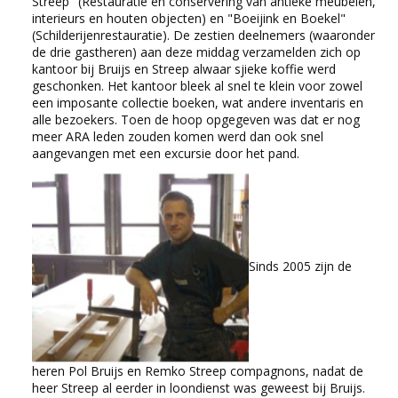
Streep" (Restauratie en conservering van antieke meubelen,
interieurs en houten objecten) en "Boeijink en Boekel"
(Schilderijenrestauratie). De zestien deelnemers (waaronder
de drie gastheren) aan deze middag verzamelden zich op
kantoor bij Bruijs en Streep alwaar sjieke koffie werd
geschonken. Het kantoor bleek al snel te klein voor zowel
een imposante collectie boeken, wat andere inventaris en
alle bezoekers. Toen de hoop opgegeven was dat er nog
meer ARA leden zouden komen werd dan ook snel
aangevangen met een excursie door het pand.
Sinds 2005 zijn de
heren Pol Bruijs en Remko Streep compagnons, nadat de
heer Streep al eerder in loondienst was geweest bij Bruijs.