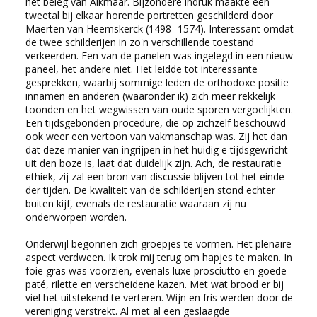
het beleg van Alkmaar. Bijzondere indruk maakte een
tweetal bij elkaar horende portretten geschilderd door
Maerten van Heemskerck (1498 -1574). Interessant omdat
de twee schilderijen in zo'n verschillende toestand
verkeerden. Een van de panelen was ingelegd in een nieuw
paneel, het andere niet. Het leidde tot interessante
gesprekken, waarbij sommige leden de orthodoxe positie
innamen en anderen (waaronder ik) zich meer rekkelijk
toonden en het wegwissen van oude sporen vergoelijkten.
Een tijdsgebonden procedure, die op zichzelf beschouwd
ook weer een vertoon van vakmanschap was. Zij het dan
dat deze manier van ingrijpen in het huidig e tijdsgewricht
uit den boze is, laat dat duidelijk zijn. Ach, de restauratie
ethiek, zij zal een bron van discussie blijven tot het einde
der tijden. De kwaliteit van de schilderijen stond echter
buiten kijf, evenals de restauratie waaraan zij nu
onderworpen worden.
Onderwijl begonnen zich groepjes te vormen. Het plenaire
aspect verdween. Ik trok mij terug om hapjes te maken. In
foie gras was voorzien, evenals luxe prosciutto en goede
paté, rilette en verscheidene kazen. Met wat brood er bij
viel het uitstekend te verteren. Wijn en fris werden door de
vereniging verstrekt. Al met al een geslaagde