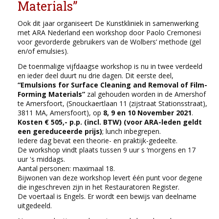
Materials”
Ook dit jaar organiseert De Kunstkliniek in samenwerking
met ARA Nederland een workshop door Paolo Cremonesi
voor gevorderde gebruikers van de Wolbers’ methode (gel
en/of emulsies).
De toenmalige vijfdaagse workshop is nu in twee verdeeld
en ieder deel duurt nu drie dagen. Dit eerste deel,
“Emulsions for Surface Cleaning and Removal of Film-
Forming Materials”
zal gehouden worden in de Amershof
te Amersfoort, (Snouckaertlaan 11 (zijstraat Stationsstraat),
3811 MA, Amersfoort), op
8, 9 en 10 November 2021
.
Kosten € 505,- p.p. (incl. BTW) (voor ARA-leden geldt
een gereduceerde prijs)
; lunch inbegrepen.
Iedere dag bevat een theorie- en praktijk-gedeelte.
De workshop vindt plaats tussen 9 uur s ‘morgens en 17
uur 's middags.
Aantal personen: maximaal 18.
Bijwonen van deze workshop levert één punt voor degene
die ingeschreven zijn in het Restauratoren Register.
De voertaal is Engels. Er wordt een bewijs van deelname
uitgedeeld.