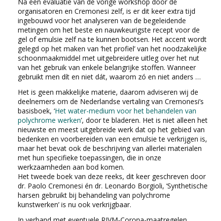
Na een evaluatie van de vorige workshop door de
organisatoren en Cremonesi zelf, is er dit keer extra tijd
ingebouwd voor het analyseren van de begeleidende
metingen om het beste en nauwkeurigste recept voor de
gel of emulsie zelf na te kunnen bootsen. Het accent wordt
gelegd op het maken van ‘het profiel’ van het noodzakelijke
schoonmaakmiddel met uitgebreidere uitleg over het nut
van het gebruik van enkele belangrijke stoffen. Wanneer
gebruikt men dít en niet dát, waarom zó en niet anders …
Het is geen makkelijke materie, daarom adviseren wij de
deelnemers om de Nederlandse vertaling van Cremonesi’s
basisboek, ‘
Het water-medium voor het behandelen van
polychrome werken
’, door te bladeren. Het is niet alleen het
nieuwste en meest uitgebreide werk dat op het gebied van
bedenken en voorbereiden van een emulsie te verkrijgen is,
maar het bevat ook de beschrijving van allerlei materialen
met hun specifieke toepassingen, die in onze
werkzaamheden aan bod komen.
Het tweede boek van deze reeks, dit keer geschreven door
dr. Paolo Cremonesi én dr. Leonardo Borgioli, ‘Synthetische
harsen gebruikt bij behandeling van polychrome
kunstwerken’ is nu ook verkrijgbaar.
In verband met eventuele RIVM-Corona-maatregelen,