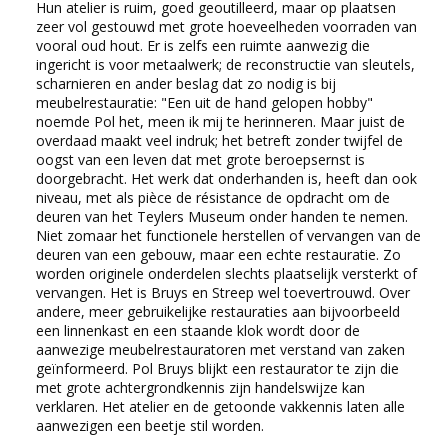
Hun atelier is ruim, goed geoutilleerd, maar op plaatsen
zeer vol gestouwd met grote hoeveelheden voorraden van
vooral oud hout. Er is zelfs een ruimte aanwezig die
ingericht is voor metaalwerk; de reconstructie van sleutels,
scharnieren en ander beslag dat zo nodig is bij
meubelrestauratie: "Een uit de hand gelopen hobby"
noemde Pol het, meen ik mij te herinneren. Maar juist de
overdaad maakt veel indruk; het betreft zonder twijfel de
oogst van een leven dat met grote beroepsernst is
doorgebracht. Het werk dat onderhanden is, heeft dan ook
niveau, met als pièce de résistance de opdracht om de
deuren van het Teylers Museum onder handen te nemen.
Niet zomaar het functionele herstellen of vervangen van de
deuren van een gebouw, maar een echte restauratie. Zo
worden originele onderdelen slechts plaatselijk versterkt of
vervangen. Het is Bruys en Streep wel toevertrouwd. Over
andere, meer gebruikelijke restauraties aan bijvoorbeeld
een linnenkast en een staande klok wordt door de
aanwezige meubelrestauratoren met verstand van zaken
geïnformeerd. Pol Bruys blijkt een restaurator te zijn die
met grote achtergrondkennis zijn handelswijze kan
verklaren. Het atelier en de getoonde vakkennis laten alle
aanwezigen een beetje stil worden.