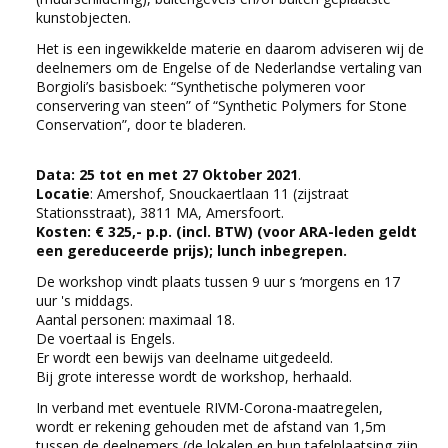
kunstobjecten.
Het is een ingewikkelde materie en daarom adviseren wij de
deelnemers om de Engelse of de Nederlandse vertaling van
Borgioli’s basisboek: “Synthetische polymeren voor
conservering van steen” of “Synthetic Polymers for Stone
Conservation”, door te bladeren.
Data: 25 tot en met 27 Oktober 2021
.
Locatie
: Amershof, Snouckaertlaan 11 (zijstraat
Stationsstraat), 3811 MA, Amersfoort.
Kosten: € 325,- p.p. (incl. BTW) (voor ARA-leden geldt
een gereduceerde prijs); lunch inbegrepen.
De workshop vindt plaats tussen 9 uur s ‘morgens en 17
uur 's middags.
Aantal personen: maximaal 18.
De voertaal is Engels.
Er wordt een bewijs van deelname uitgedeeld.
Bij grote interesse wordt de workshop, herhaald.
In verband met eventuele RIVM-Corona-maatregelen,
wordt er rekening gehouden met de afstand van 1,5m
tussen de deelnemers (de lokalen en hun tafelplaatsing zijn