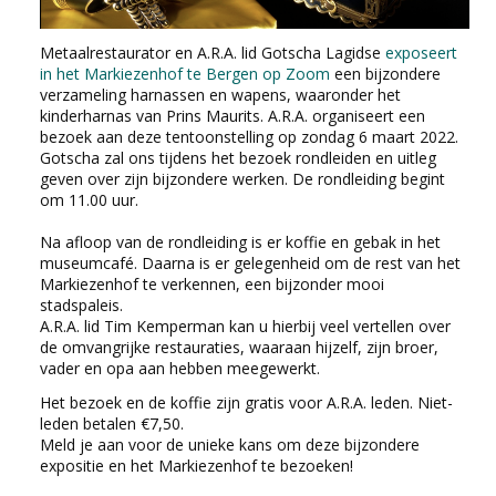
Metaalrestaurator en A.R.A. lid Gotscha Lagidse
exposeert
in het Markiezenhof te Bergen op Zoom
een bijzondere
verzameling harnassen en wapens, waaronder het
kinderharnas van Prins Maurits. A.R.A. organiseert een
bezoek aan deze tentoonstelling op zondag 6 maart 2022.
Gotscha zal ons tijdens het bezoek rondleiden en uitleg
geven over zijn bijzondere werken. De rondleiding begint
om 11.00 uur.
Na afloop van de rondleiding is er koffie en gebak in het
museumcafé. Daarna is er gelegenheid om de rest van het
Markiezenhof te verkennen, een bijzonder mooi
stadspaleis.
A.R.A. lid Tim Kemperman kan u hierbij veel vertellen over
de omvangrijke restauraties, waaraan hijzelf, zijn broer,
vader en opa aan hebben meegewerkt.
Het bezoek en de koffie zijn gratis voor A.R.A. leden. Niet-
leden betalen €7,50.
Meld je aan voor de unieke kans om deze bijzondere
expositie en het Markiezenhof te bezoeken!