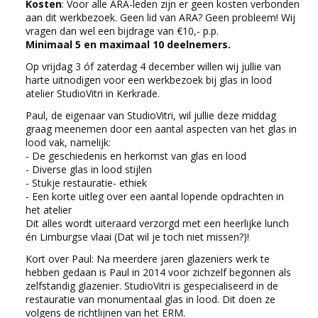
Kosten
: Voor alle ARA-leden zijn er geen kosten verbonden
aan dit werkbezoek. Geen lid van ARA? Geen probleem! Wij
vragen dan wel een bijdrage van €10,- p.p.
Minimaal 5 en maximaal 10 deelnemers.
Op vrijdag 3 óf zaterdag 4 december willen wij jullie van
harte uitnodigen voor een werkbezoek bij glas in lood
atelier StudioVitri in Kerkrade.
Paul, de eigenaar van StudioVitri, wil jullie deze middag
graag meenemen door een aantal aspecten van het glas in
lood vak, namelijk:
- De geschiedenis en herkomst van glas en lood
- Diverse glas in lood stijlen
- Stukje restauratie- ethiek
- Een korte uitleg over een aantal lopende opdrachten in
het atelier
Dit alles wordt uiteraard verzorgd met een heerlijke lunch
én Limburgse vlaai (Dat wil je toch niet missen?)!
Kort over Paul: Na meerdere jaren glazeniers werk te
hebben gedaan is Paul in 2014 voor zichzelf begonnen als
zelfstandig glazenier. StudioVitri is gespecialiseerd in de
restauratie van monumentaal glas in lood. Dit doen ze
volgens de richtlijnen van het ERM.