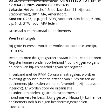
Data
:
16 en 17 November 2020
.
UITGESTELD TOT 15-16-
17 MAART 2021 VANWEGE COVID-19
Lokatie
: Het Amershof, Snouckaertlaan 11 (zijstraat
Stationstraat), 3811 MA, Amersfoort.
Kosten
: € 285,- p.p. (incl. BTW) voor niet-ARA leden, € 260,-
p.p. (incl. BTW) voor ARA leden
Minimaal 8 en maximaal 10 deelnemers.
Voertaal
: Engels.
Bij grote interesse wordt de workshop, op korte termijn,
herhaald.
Restauratoren die geregistreerd staan in het Restauratoren
Register kunnen onder voorbehoud 1 punt krijgen volgens
de eisen van bij- en nascholing van het register.
In verband met de RIVM-Corona-maatregelen, wordt er
rekening gehouden met de afstand van 1,5m tussen de
deelnemers (de lokalen en hun tafelverdeling zijn daarvoor
ingericht). Er worden door de organisatie
desinfectiemiddelen, gezichtsbeschermers en
mondmaskers ter beschikking gesteld. Natuurlijk kunnen de
deelnemers ook hun eigen beschermingsmiddelen
meenemen.