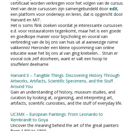
certificaat worden verkregen voor het volgen van de cursus.
Veel van deze cursussen zijn samengebundeld door
edX
,
een platform voor onderwijs en leren, dat is opgericht door
Harvard en MIT.
Het is soms flink zoeken voordat je interessante cursussen
e.d. voor restauratoren tegenkomt, maar het is een goede
en goedkope manier voor bijscholing en vooral van
verbreding van de bij ons van huis uit al aanwezige ruime
vakkennis! Hieronder een kleine opsomming van online
educatie waar het bij ons al van ging kriebelen… Struin er
vooral ook zelf doorheen, want er valt een hoop te
snuffelen! deelname
Harvard X – Tangible Things: Discovering History Through
Artworks, Artifacts, Scientific Specimens, and the Stuff
Around You
Gain an understanding of history, museum studies, and
curation by looking at, organizing, and interpreting art,
artifacts, scientific curiosities, and the stuff of everyday life.
UC3MX – European Paintings: From Leonardo to
Rembrandt to Goya
Uncover the meaning behind the art of the great painters
from 1400 to 1800