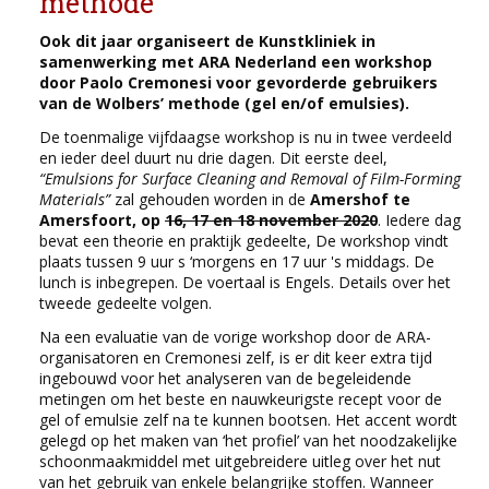
methode
Ook dit jaar organiseert de Kunstkliniek in
samenwerking met ARA Nederland een workshop
door Paolo Cremonesi voor gevorderde gebruikers
van de Wolbers’ methode (gel en/of emulsies).
De toenmalige vijfdaagse workshop is nu in twee verdeeld
en ieder deel duurt nu drie dagen. Dit eerste deel,
“Emulsions for Surface Cleaning and Removal of Film-Forming
Materials”
zal gehouden worden in de
Amershof te
Amersfoort, op
16, 17 en 18 november 2020
. Iedere dag
bevat een theorie en praktijk gedeelte, De workshop vindt
plaats tussen 9 uur s ‘morgens en 17 uur 's middags. De
lunch is inbegrepen. De voertaal is Engels. Details over het
tweede gedeelte volgen.
Na een evaluatie van de vorige workshop door de ARA-
organisatoren en Cremonesi zelf, is er dit keer extra tijd
ingebouwd voor het analyseren van de begeleidende
metingen om het beste en nauwkeurigste recept voor de
gel of emulsie zelf na te kunnen bootsen. Het accent wordt
gelegd op het maken van ‘het profiel’ van het noodzakelijke
schoonmaakmiddel met uitgebreidere uitleg over het nut
van het gebruik van enkele belangrijke stoffen. Wanneer