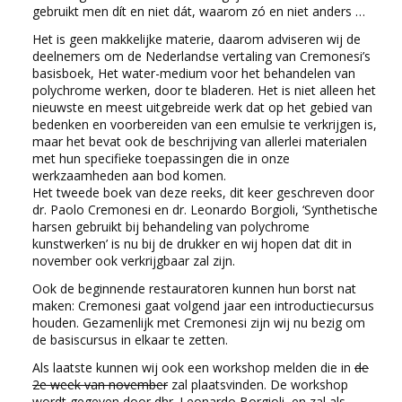
gebruikt men dít en niet dát, waarom zó en niet anders …
Het is geen makkelijke materie, daarom adviseren wij de
deelnemers om de Nederlandse vertaling van Cremonesi’s
basisboek, Het water-medium voor het behandelen van
polychrome werken, door te bladeren. Het is niet alleen het
nieuwste en meest uitgebreide werk dat op het gebied van
bedenken en voorbereiden van een emulsie te verkrijgen is,
maar het bevat ook de beschrijving van allerlei materialen
met hun specifieke toepassingen die in onze
werkzaamheden aan bod komen.
Het tweede boek van deze reeks, dit keer geschreven door
dr. Paolo Cremonesi en dr. Leonardo Borgioli, ‘Synthetische
harsen gebruikt bij behandeling van polychrome
kunstwerken’ is nu bij de drukker en wij hopen dat dit in
november ook verkrijgbaar zal zijn.
Ook de beginnende restauratoren kunnen hun borst nat
maken: Cremonesi gaat volgend jaar een introductiecursus
houden. Gezamenlijk met Cremonesi zijn wij nu bezig om
de basiscursus in elkaar te zetten.
Als laatste kunnen wij ook een workshop melden die in
de
2e week van november
zal plaatsvinden. De workshop
wordt gegeven door dhr. Leonardo Borgioli, en zal als