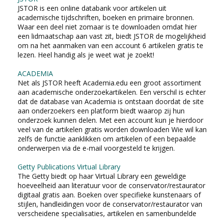
JSTOR is een online databank voor artikelen uit
EDUCATIE
academische tijdschriften, boeken en primaire bronnen.
Waar een deel niet zomaar is te downloaden omdat hier
NIEUWS
een lidmaatschap aan vast zit, biedt JSTOR de mogelijkheid
om na het aanmaken van een account 6 artikelen gratis te
lezen. Heel handig als je weet wat je zoekt!
CONTACT
ACADEMIA
Net als JSTOR heeft Academia.edu een groot assortiment
Selecteer de taal
aan academische onderzoekartikelen. Een verschil is echter
dat de database van Academia is ontstaan doordat de site
aan onderzoekers een platform biedt waarop zij hun
onderzoek kunnen delen. Met een account kun je hierdoor
veel van de artikelen gratis worden downloaden Wie wil kan
zelfs de functie aanklikken om artikelen of een bepaalde
onderwerpen via de e-mail voorgesteld te krijgen.
Getty Publications Virtual Library
The Getty biedt op haar Virtual Library een geweldige
hoeveelheid aan literatuur voor de conservator/restaurator
digitaal gratis aan. Boeken over specifieke kunstenaars of
stijlen, handleidingen voor de conservator/restaurator van
verscheidene specialisaties, artikelen en samenbundelde